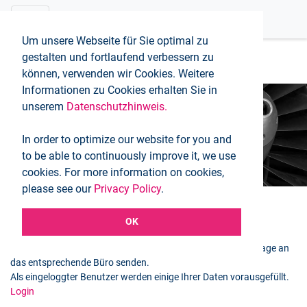
Um unsere Webseite für Sie optimal zu
gestalten und fortlaufend verbessern zu
können, verwenden wir Cookies. Weitere
Informationen zu Cookies erhalten Sie in
unserem
Datenschutzhinweis.
Buchungsanfrage
In order to optimize our website for you and
Startseite
Buchungsanfrage
to be able to continuously improve it, we use
cookies. For more information on cookies,
please see our
Privacy Policy
.
OK
Ausgewählter Flug
Mit dem folgenden Formular können Sie eine Buchungsanfrage an
das entsprechende Büro senden.
Als eingeloggter Benutzer werden einige Ihrer Daten vorausgefüllt.
Login