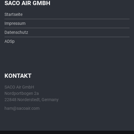
SACO AIR GMBH
Startseite
Impressum
Datenschutz
ADSp
KONTAKT
SACO Air GmbH
Nordportbogen 2a
22848 Norderstedt, Germany
ham@sacoair.com