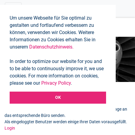
Um unsere Webseite für Sie optimal zu
gestalten und fortlaufend verbessern zu
können, verwenden wir Cookies. Weitere
Informationen zu Cookies erhalten Sie in
unserem
Datenschutzhinweis.
Buchungsanfrage
In order to optimize our website for you and
Startseite
Buchungsanfrage
to be able to continuously improve it, we use
cookies. For more information on cookies,
please see our
Privacy Policy
.
OK
Ausgewählter Flug
Mit dem folgenden Formular können Sie eine Buchungsanfrage an
das entsprechende Büro senden.
Als eingeloggter Benutzer werden einige Ihrer Daten vorausgefüllt.
Login