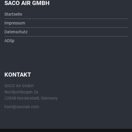
SACO AIR GMBH
Startseite
Impressum
Datenschutz
ADSp
KONTAKT
SACO Air GmbH
Nordportbogen 2a
22848 Norderstedt, Germany
ham@sacoair.com