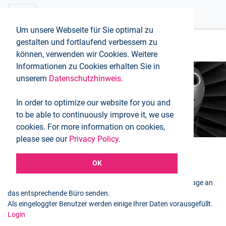
Um unsere Webseite für Sie optimal zu
gestalten und fortlaufend verbessern zu
können, verwenden wir Cookies. Weitere
Informationen zu Cookies erhalten Sie in
unserem
Datenschutzhinweis.
Buchungsanfrage
In order to optimize our website for you and
Startseite
Buchungsanfrage
to be able to continuously improve it, we use
cookies. For more information on cookies,
please see our
Privacy Policy
.
OK
Ausgewählter Flug
Mit dem folgenden Formular können Sie eine Buchungsanfrage an
das entsprechende Büro senden.
Als eingeloggter Benutzer werden einige Ihrer Daten vorausgefüllt.
Login