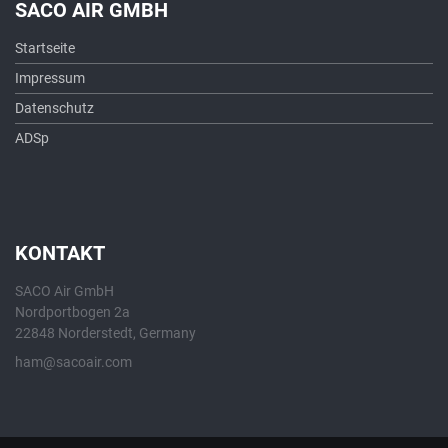
SACO AIR GMBH
Startseite
Impressum
Datenschutz
ADSp
KONTAKT
SACO Air GmbH
Nordportbogen 2a
22848 Norderstedt, Germany
ham@sacoair.com