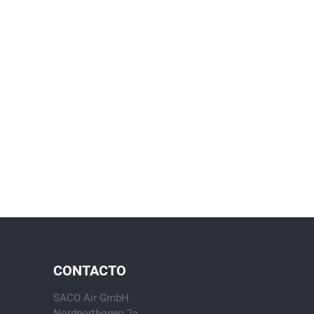
CONTACTO
SACO Air GmbH
Nordportbogen 2a