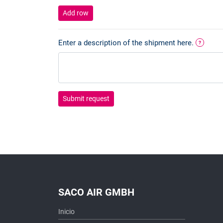
Add row
Enter a description of the shipment here.
?
Submit request
SACO AIR GMBH
Inicio